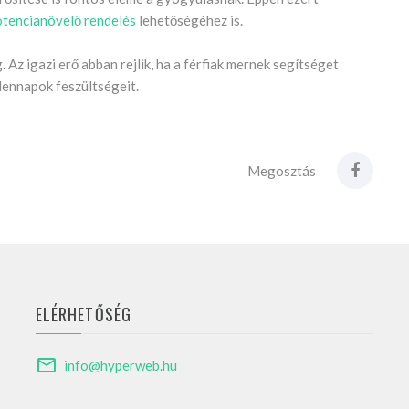
otencianövelő rendelés
lehetőségéhez is.
 Az igazi erő abban rejlik, ha a férfiak mernek segítséget
dennapok feszültségeit.
Megosztás
ELÉRHETŐSÉG
info@hyperweb.hu