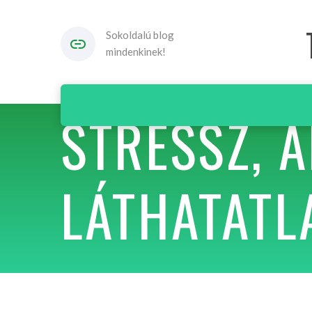
Sokoldalú blog
mindenkinek!
STRESSZ, A
LÁTHATATL