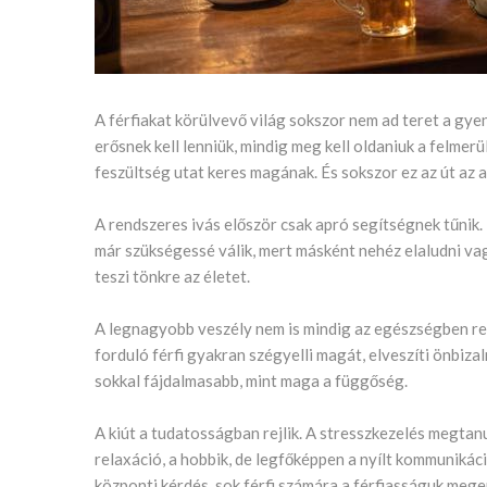
A férfiakat körülvevő világ sokszor nem ad teret a gye
erősnek kell lenniük, mindig meg kell oldaniuk a felmer
feszültség utat keres magának. És sokszor ez az út az a
A rendszeres ivás először csak apró segítségnek tűnik. 
már szükségessé válik, mert másként nehéz elaludni vag
teszi tönkre az életet.
A legnagyobb veszély nem is mindig az egészségben rej
forduló férfi gyakran szégyelli magát, elveszíti önbizal
sokkal fájdalmasabb, mint maga a függőség.
A kiút a tudatosságban rejlik. A stresszkezelés megtan
relaxáció, a hobbik, de legfőképpen a nyílt kommunikác
központi kérdés, sok férfi számára a férfiasságuk meg