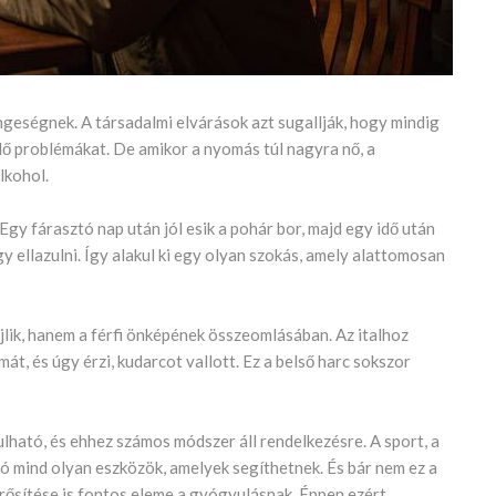
ngeségnek. A társadalmi elvárások azt sugallják, hogy mindig
ülő problémákat. De amikor a nyomás túl nagyra nő, a
lkohol.
Egy fárasztó nap után jól esik a pohár bor, majd egy idő után
y ellazulni. Így alakul ki egy olyan szokás, amely alattomosan
lik, hanem a férfi önképének összeomlásában. Az italhoz
mát, és úgy érzi, kudarcot vallott. Ez a belső harc sokszor
ulható, és ehhez számos módszer áll rendelkezésre. A sport, a
ió mind olyan eszközök, amelyek segíthetnek. És bár nem ez a
erősítése is fontos eleme a gyógyulásnak. Éppen ezért