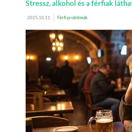
Stressz, alkohol és a férfiak láth
2025.10.11
Férfi problémák