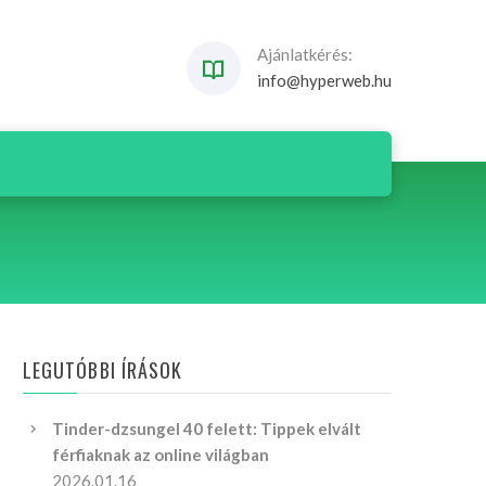
Ajánlatkérés:
info@hyperweb.hu
LEGUTÓBBI ÍRÁSOK
Tinder-dzsungel 40 felett: Tippek elvált
férfiaknak az online világban
2026.01.16