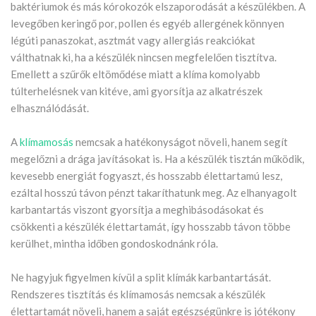
baktériumok és más kórokozók elszaporodását a készülékben. A
levegőben keringő por, pollen és egyéb allergének könnyen
légúti panaszokat, asztmát vagy allergiás reakciókat
válthatnak ki, ha a készülék nincsen megfelelően tisztítva.
Emellett a szűrők eltömődése miatt a klíma komolyabb
túlterhelésnek van kitéve, ami gyorsítja az alkatrészek
elhasználódását.
A
klímamosás
nemcsak a hatékonyságot növeli, hanem segít
megelőzni a drága javításokat is. Ha a készülék tisztán működik,
kevesebb energiát fogyaszt, és hosszabb élettartamú lesz,
ezáltal hosszú távon pénzt takaríthatunk meg. Az elhanyagolt
karbantartás viszont gyorsítja a meghibásodásokat és
csökkenti a készülék élettartamát, így hosszabb távon többe
kerülhet, mintha időben gondoskodnánk róla.
Ne hagyjuk figyelmen kívül a split klímák karbantartását.
Rendszeres tisztítás és klímamosás nemcsak a készülék
élettartamát növeli, hanem a saját egészségünkre is jótékony