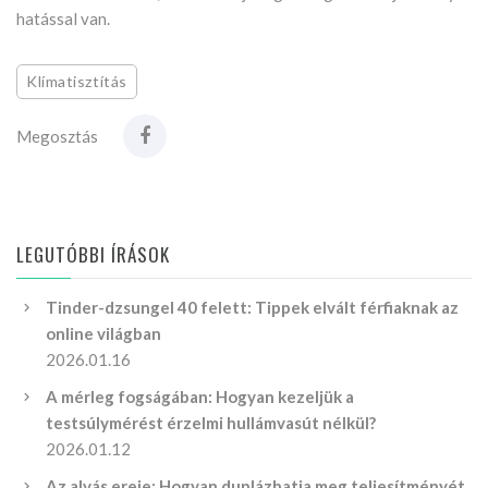
hatással van.
Klímatisztítás
Megosztás
LEGUTÓBBI ÍRÁSOK
Tinder-dzsungel 40 felett: Tippek elvált férfiaknak az
online világban
2026.01.16
A mérleg fogságában: Hogyan kezeljük a
testsúlymérést érzelmi hullámvasút nélkül?
2026.01.12
Az alvás ereje: Hogyan duplázhatja meg teljesítményét