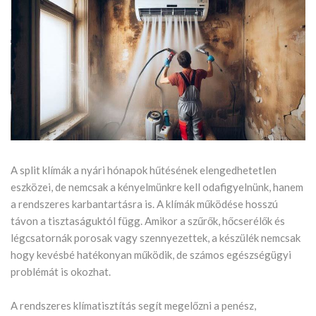
A split klímák a nyári hónapok hűtésének elengedhetetlen
eszközei, de nemcsak a kényelmünkre kell odafigyelnünk, hanem
a rendszeres karbantartásra is. A klímák működése hosszú
távon a tisztaságuktól függ. Amikor a szűrők, hőcserélők és
légcsatornák porosak vagy szennyezettek, a készülék nemcsak
hogy kevésbé hatékonyan működik, de számos egészségügyi
problémát is okozhat.
A rendszeres klímatisztítás segít megelőzni a penész,