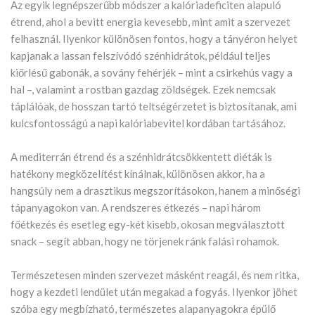
Az egyik legnépszerűbb módszer a kalóriadeficiten alapuló
étrend, ahol a bevitt energia kevesebb, mint amit a szervezet
felhasznál. Ilyenkor különösen fontos, hogy a tányéron helyet
kapjanak a lassan felszívódó szénhidrátok, például teljes
kiőrlésű gabonák, a sovány fehérjék – mint a csirkehús vagy a
hal –, valamint a rostban gazdag zöldségek. Ezek nemcsak
táplálóak, de hosszan tartó teltségérzetet is biztosítanak, ami
kulcsfontosságú a napi kalóriabevitel kordában tartásához.
A mediterrán étrend és a szénhidrátcsökkentett diéták is
hatékony megközelítést kínálnak, különösen akkor, ha a
hangsúly nem a drasztikus megszorításokon, hanem a minőségi
tápanyagokon van. A rendszeres étkezés – napi három
főétkezés és esetleg egy-két kisebb, okosan megválasztott
snack – segít abban, hogy ne törjenek ránk falási rohamok.
Természetesen minden szervezet másként reagál, és nem ritka,
hogy a kezdeti lendület után megakad a fogyás. Ilyenkor jöhet
szóba egy megbízható, természetes alapanyagokra épülő