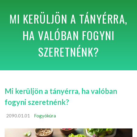
MI KERÜLJÖN A TÁNYÉRRA,
HA VALÓBAN FOGYNI
SZERETNÉNK?
Mi kerüljön a tányérra, ha valóban
fogyni szeretnénk?
2090.01.01
Fogyókúra