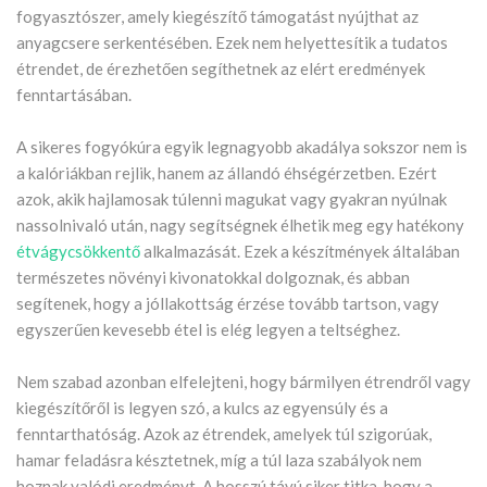
fogyasztószer, amely kiegészítő támogatást nyújthat az
anyagcsere serkentésében. Ezek nem helyettesítik a tudatos
étrendet, de érezhetően segíthetnek az elért eredmények
fenntartásában.
A sikeres fogyókúra egyik legnagyobb akadálya sokszor nem is
a kalóriákban rejlik, hanem az állandó éhségérzetben. Ezért
azok, akik hajlamosak túlenni magukat vagy gyakran nyúlnak
nassolnivaló után, nagy segítségnek élhetik meg egy hatékony
étvágycsökkentő
alkalmazását. Ezek a készítmények általában
természetes növényi kivonatokkal dolgoznak, és abban
segítenek, hogy a jóllakottság érzése tovább tartson, vagy
egyszerűen kevesebb étel is elég legyen a teltséghez.
Nem szabad azonban elfelejteni, hogy bármilyen étrendről vagy
kiegészítőről is legyen szó, a kulcs az egyensúly és a
fenntarthatóság. Azok az étrendek, amelyek túl szigorúak,
hamar feladásra késztetnek, míg a túl laza szabályok nem
hoznak valódi eredményt. A hosszú távú siker titka, hogy a