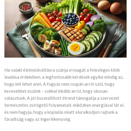
Ha valaki életmódváltásra szánja el magát a felesleges kilók
leadása érdekében, a legfontosabb kérdések egyike mindig az,
hogy mit lehet enni. A fogyás nem csupán arról szól, hogy
kevesebbet eszünk – sokkal inkább arról, hogy okosan
választunk. A jól összeállított étrend támogatja a szervezet
természetes zsírégető folyamatait, miközben energiával lát el,
és nem hagyja, hogy a koplalás miatt eluralkodjon rajtunk a
fáradtság vagy az ingerlékenység.